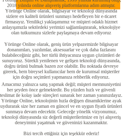
2018 yılında online alışveriş platformlarına adım atmıştır.
Yörünge Online olarak, bilgisayar ve teknoloji dünyasında
sizlere en kaliteli ürünleri sunmayı hedefleyen bir e-ticaret
firmasıyız. Yenilikçi yaklaşımımız ve müşteri odaklı hizmet
anlayışımızla sektördeki yerimizi sağlamlaştırarak, teknolojiye
olan tutkumuzu sizlerle paylaşmaya devam ediyoruz
Yörünge Online olarak, geniş ürün yelpazemizde bilgisayar
donanımları, yazılımlar, aksesuarlar ve çok daha fazlasını
bulabileceğiniz gibi, her türlü ihtiyacınıza uygun çözümleri de
sunuyoruz. Sürekli yenilenen ve gelişen teknoloji dünyasında,
doğru ürünü bulmak bazen zor olabilir. Bu noktada devreye
girerek, hem bireysel kullanıcılar hem de kurumsal müşteriler
için doğru seçimleri yapmanıza rehberlik ediyoruz.
Amacımız yalnızca satış yapmak değil; müşteri memnuniyetini
her şeyden önce gelmektedir. Bu yüzden hızlı ve güvenli
teslimat ile kolay iade süreçleri sunarak her zaman yanınızdayız.
Yörünge Online, teknolojinin hızla değişen dinamiklerine ayak
uydurarak size her zaman en güncel ve en uygun fiyatlı ürünleri
sunmaya devam edecektir. Geleceğe yönelik vizyonumuz,
teknoloji dünyasında siz değerli müşterilerimize en iyi alışveriş
deneyimini yaşatmak ve güveninizi kazanmaktır.
Bizi tercih ettiğiniz için teşekkür ederiz!